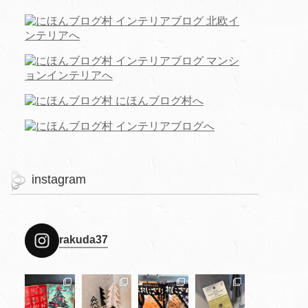
instagram
rakuda37