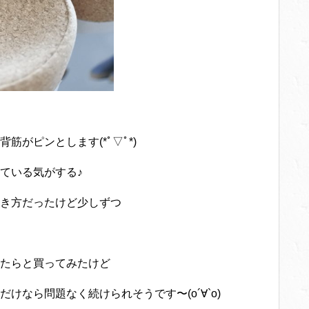
がピンとします(*ﾟ▽ﾟ*)
ている気がする♪
き方だったけど少しずつ
たらと買ってみたけど
なら問題なく続けられそうです〜(о´∀`о)