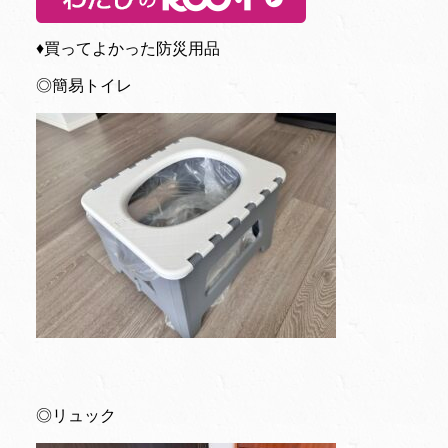
♦︎買ってよかった防災用品
◎簡易トイレ
◎リュック