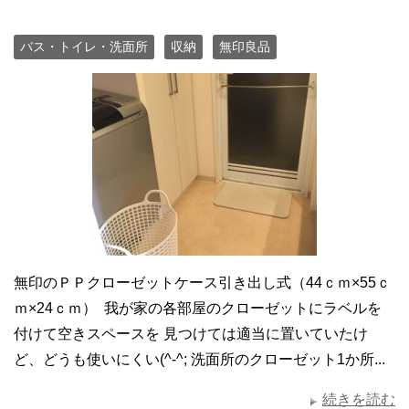
バス・トイレ・洗面所
収納
無印良品
無印のＰＰクローゼットケース引き出し式（44ｃｍ×55ｃ
ｍ×24ｃｍ） 我が家の各部屋のクローゼットにラベルを
付けて空きスペースを 見つけては適当に置いていたけ
ど、どうも使いにくい(^-^; 洗面所のクローゼット1か所...
続きを読む