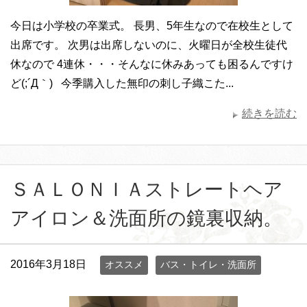
今日は小学校の卒業式。 長男、5年生なので在校生として
出席です。 次男は出席しないのに、火曜日が全校生徒代
休なので 4連休・・・そんなに休みあっても困るんですけ
ど(;´Д｀) 今季購入した無印の刺し子織こた...
続きを読む
ＳＡＬＯＮＩＡストレートヘア
アイロン＆洗面所の鏡裏収納。
2016年3月18日
オススメ
バス・トイレ・洗面所