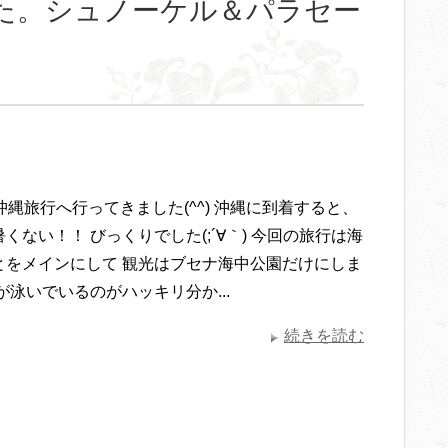
た。シュノーケル＆パラセー
沖縄旅行へ行ってきました(^^) 沖縄に到着すると、
くない！！ びっくりでした(;´∀｀) 今回の旅行は海
とをメインにして 観光はブセナ海中公園だけにしま
が泳いでいるのがハッキリ分か...
続きを読む