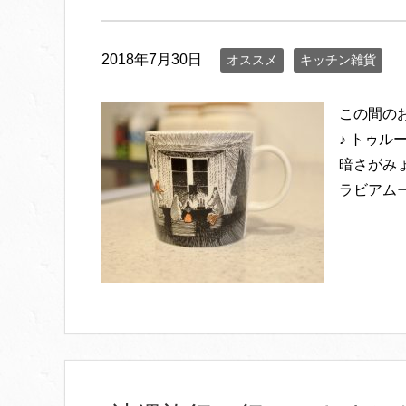
2018年7月30日
オススメ
キッチン雑貨
この間の
♪ トゥ
暗さがみょ
ラビアムー