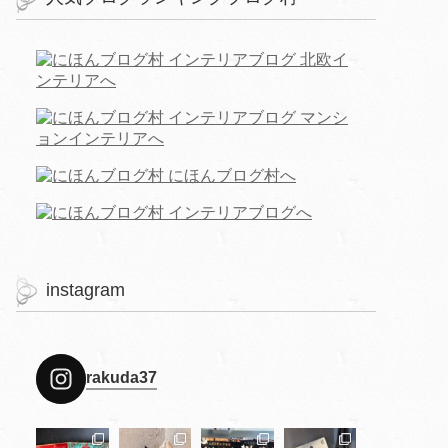
instagram
rakuda37