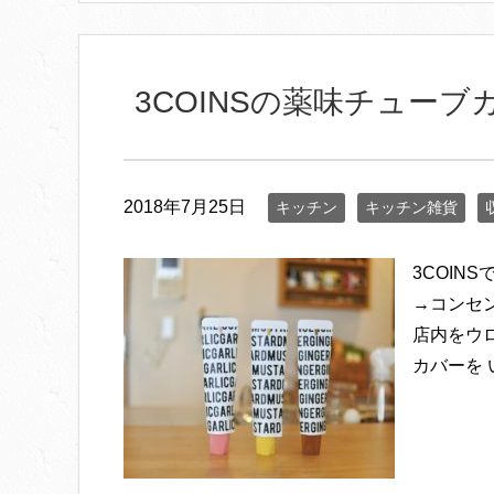
3COINSの薬味チュー
2018年7月25日
キッチン
キッチン雑貨
3COIN
→コンセ
店内をウ
カバーを い