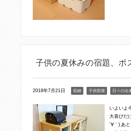
子供の夏休みの宿題、ポ
2018年7月21日
収納
子供部屋
日々の出
いよいよ
大喜びだ
´∀｀) 