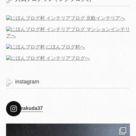
instagram
rakuda37