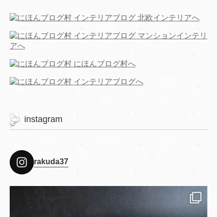
instagram
rakuda37