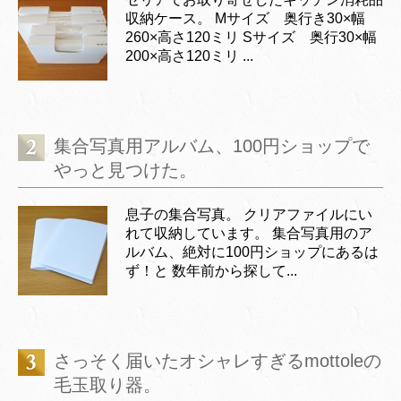
収納ケース。 Mサイズ 奥行き30×幅
260×高さ120ミリ Sサイズ 奥行30×幅
200×高さ120ミリ ...
集合写真用アルバム、100円ショップで
やっと見つけた。
息子の集合写真。 クリアファイルにい
れて収納しています。 集合写真用のア
ルバム、絶対に100円ショップにあるは
ず！と 数年前から探して...
さっそく届いたオシャレすぎるmottoleの
毛玉取り器。