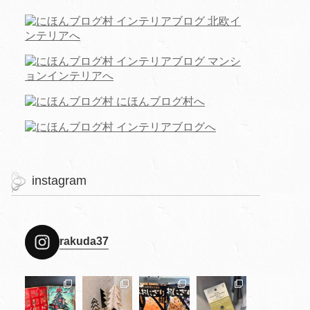
instagram
rakuda37