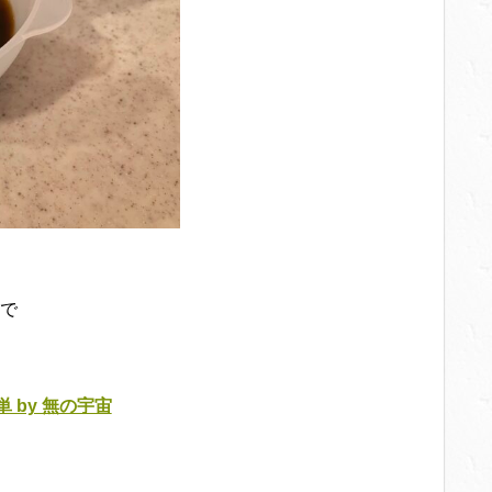
で
 by 無の宇宙