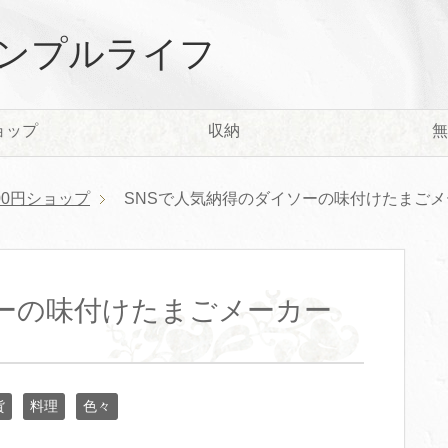
ンプルライフ
ョップ
収納
無
00円ショップ
SNSで人気納得のダイソーの味付けたまごメ
ソーの味付けたまごメーカー
貨
料理
色々