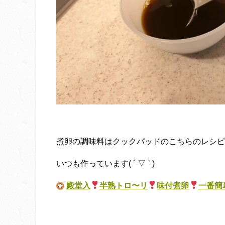
煮卵の調味料はクックパッドのこちらのレシピ
いつも作っています( ´ ▽ ` )
殿堂入
半熟トロ〜リ
味付煮卵
一番簡単