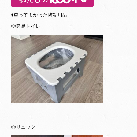
♦︎買ってよかった防災用品
◎簡易トイレ
◎リュック