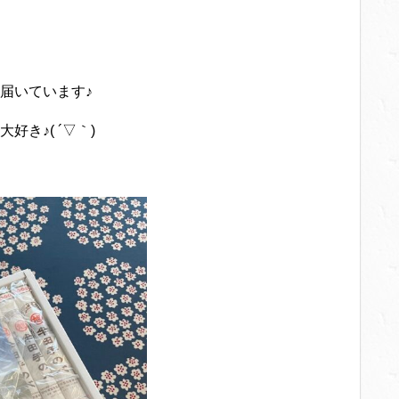
届いています♪
き♪( ´▽｀)