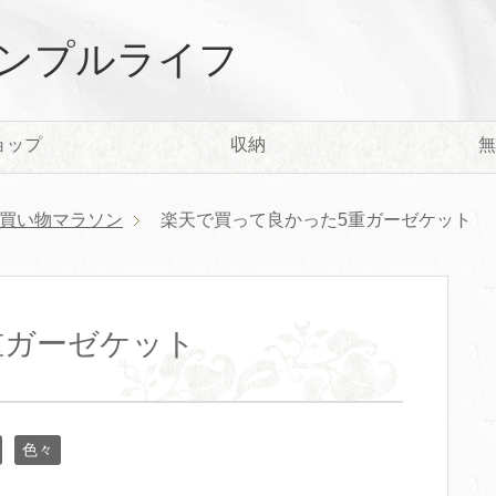
ンプルライフ
ョップ
収納
無
買い物マラソン
楽天で買って良かった5重ガーゼケット
重ガーゼケット
色々