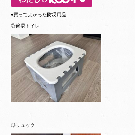
♦︎買ってよかった防災用品
◎簡易トイレ
◎リュック