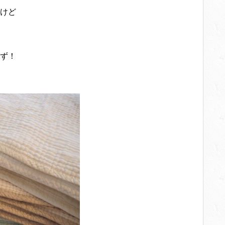
けど
ず！