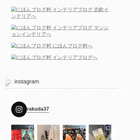
instagram
rakuda37