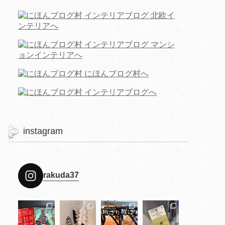
instagram
rakuda37