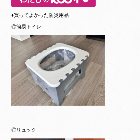
♦︎買ってよかった防災用品
◎簡易トイレ
◎リュック