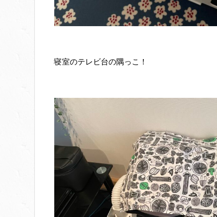
寝室のテレビ台の隅っこ！