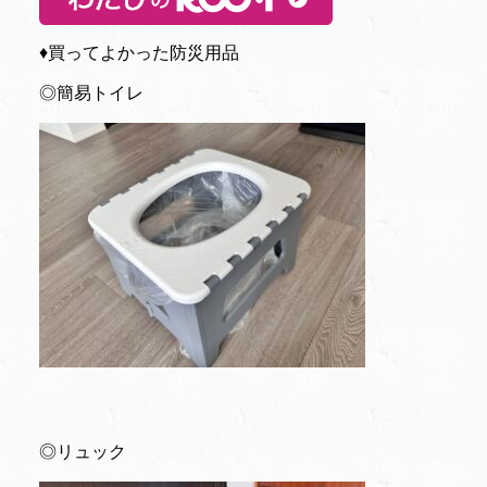
♦︎買ってよかった防災用品
◎簡易トイレ
◎リュック