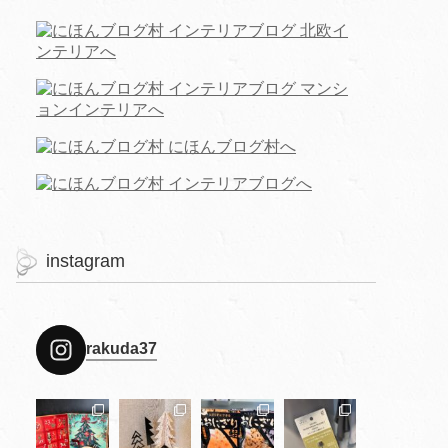
instagram
rakuda37