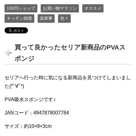
100円ショップ
お買い物マラソン
オススメ
キッチン雑貨
楽家事
色々
買って良かったセリア新商品のPVAス
ポンジ
セリアへ行った時に気になる新商品を見つけてしまいまし
た(*ﾟ∀ﾟ*)
PVA吸水スポンジです♪
JANコード：4947879007784
サイズ：約10×9×3cm