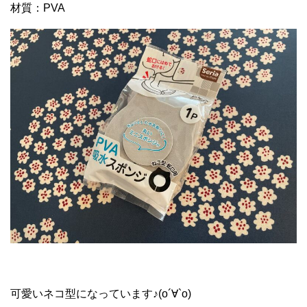
材質：PVA
可愛いネコ型になっています♪(о´∀`о)