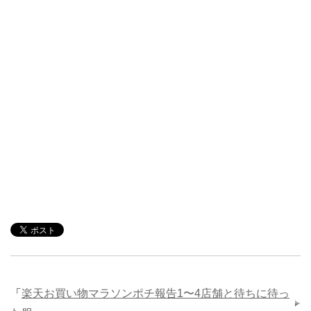
「
楽天お買い物マラソンポチ報告1〜4店舗と待ちに待っ