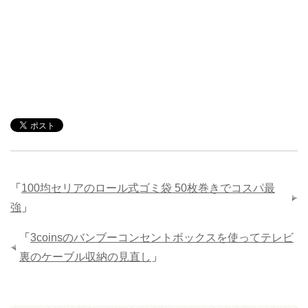
「
100均セリアのロール式ゴミ袋 50枚巻きでコスパ最
強
」
「
3coinsのバンブーコンセントボックスを使ってテレビ
裏のケーブル収納の見直し
」