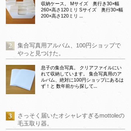
収納ケース。 Mサイズ 奥行き30×幅
260×高さ120ミリ Sサイズ 奥行30×幅
200×高さ120ミリ ...
集合写真用アルバム、100円ショップで
やっと見つけた。
息子の集合写真。 クリアファイルにい
れて収納しています。 集合写真用のア
ルバム、絶対に100円ショップにあるは
ず！と 数年前から探して...
さっそく届いたオシャレすぎるmottoleの
毛玉取り器。