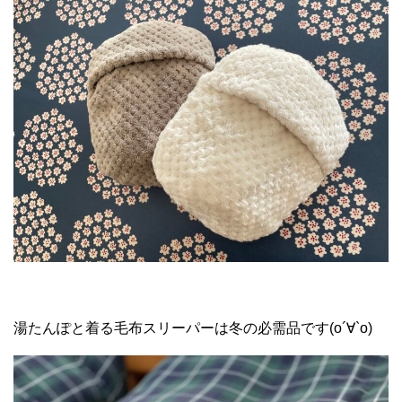
湯たんぽと着る毛布スリーパーは冬の必需品です(о´∀`о)