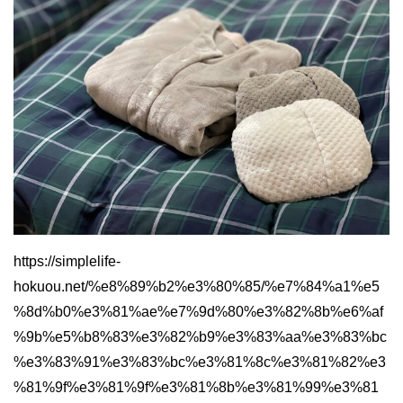
https://simplelife-
hokuou.net/%e8%89%b2%e3%80%85/%e7%84%a1%e5
%8d%b0%e3%81%ae%e7%9d%80%e3%82%8b%e6%af
%9b%e5%b8%83%e3%82%b9%e3%83%aa%e3%83%bc
%e3%83%91%e3%83%bc%e3%81%8c%e3%81%82%e3
%81%9f%e3%81%9f%e3%81%8b%e3%81%99%e3%81