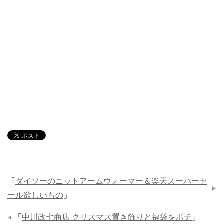
「
ダイソーのニットアームウォーマー＆楽天スーパーセ
ール欲しいもの
」
「
中川政七商店 クリスマス置き飾りと福袋をポチ
」