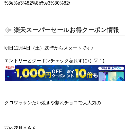
%8e%e3%82%8b%e3%80%82/
楽天スーパーセールお得クーポン情報
明日12月4日（土）20時からスタートです♪
エントリーとクーポンチェック忘れずに♪( ´▽｀)
クロワッサンたい焼きや割れチョコで大人気の
西内花月堂さん