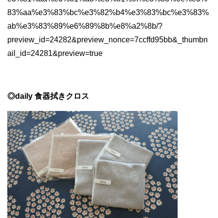
83%aa%e3%83%bc%e3%82%b4%e3%83%bc%e3%83%
ab%e3%83%89%e6%89%8b%e8%a2%8b/?
preview_id=24282&preview_nonce=7ccffd95bb&_thumbn
ail_id=24281&preview=true
◎daily 食器拭きクロス