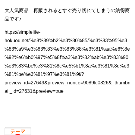
大人気商品！再販されるとすぐ売り切れてしまうの納得商
品です♪
https://simplelife-
hokuou.net/%e8%89%b2%e3%80%85/%e3%83%95%e3
%83%a9%e3%83%83%e3%83%88%e3%81%aa%e6%8e
%92%e6%b0%97%e5%8f%a3%e3%82%ab%e3%83%90
%e3%83%bc%e3%81%8c%e5%b1%8a%e3%81%8d%e3
%81%be%e3%81%97%e3%81%9f/?
preview_id=27649&preview_nonce=9089fc0826&_thumbn
ail_id=27631&preview=true