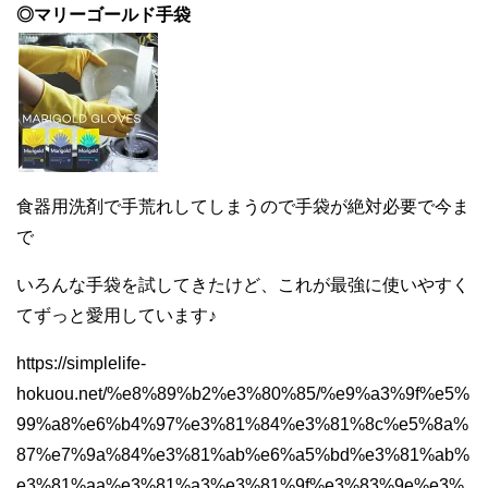
◎マリーゴールド手袋
食器用洗剤で手荒れしてしまうので手袋が絶対必要で今ま
で
いろんな手袋を試してきたけど、これが最強に使いやすく
てずっと愛用しています♪
https://simplelife-
hokuou.net/%e8%89%b2%e3%80%85/%e9%a3%9f%e5%
99%a8%e6%b4%97%e3%81%84%e3%81%8c%e5%8a%
87%e7%9a%84%e3%81%ab%e6%a5%bd%e3%81%ab%
e3%81%aa%e3%81%a3%e3%81%9f%e3%83%9e%e3%