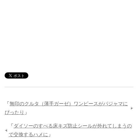
「
無印のクルタ（薄手ガーゼ）ワンピースがパジャマに
ぴったり
」
「
ダイソーのすべる床キズ防止シールが外れてしまうの
で交換するハメに
」