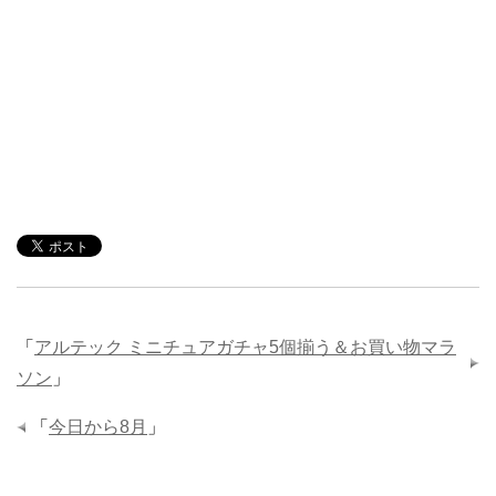
「
アルテック ミニチュアガチャ5個揃う＆お買い物マラ
ソン
」
「
今日から8月
」