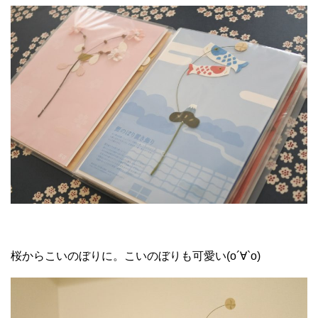
桜からこいのぼりに。こいのぼりも可愛い(о´∀`о)