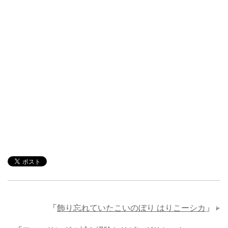
「
飾り忘れていたこいのぼり はりこーシカ
」