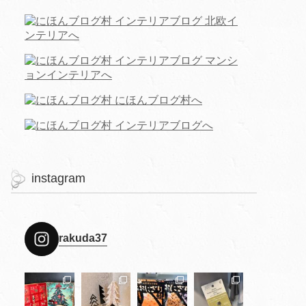
instagram
rakuda37