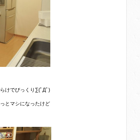
でびっくり∑(ﾟДﾟ)
っとマシになったけど