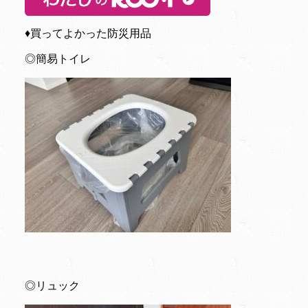
♦︎買ってよかった防災用品
◎簡易トイレ
◎リュック