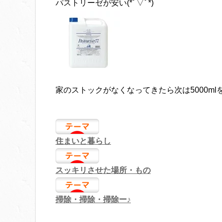
パストリーゼが安い(*ﾟ▽ﾟ*)
家のストックがなくなってきたら次は5000ml
住まいと暮らし
スッキリさせた場所・もの
掃除・掃除・掃除ー♪