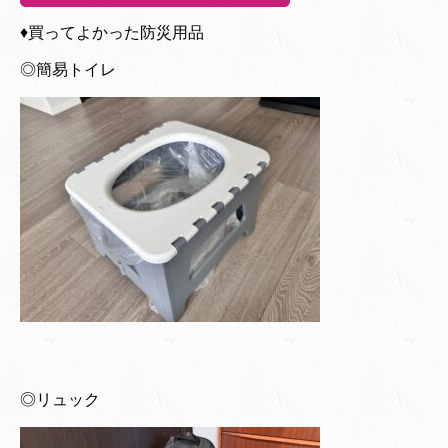
♦︎買ってよかった防災用品
◎簡易トイレ
◎リュック