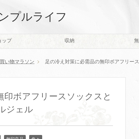
ンプルライフ
ョップ
収納
無
買い物マラソン
足の冷え対策に必需品の無印ボアフリー
無印ボアフリースソックスと
ルジェル