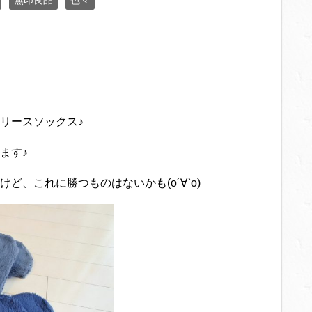
無印良品
色々
リースソックス♪
ます♪
、これに勝つものはないかも(о´∀`о)