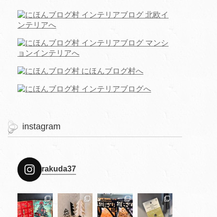
instagram
rakuda37