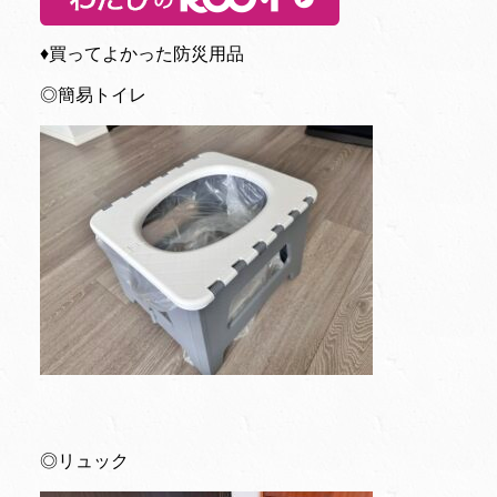
♦︎買ってよかった防災用品
◎簡易トイレ
◎リュック