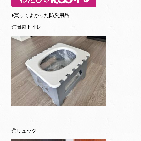
♦︎買ってよかった防災用品
◎簡易トイレ
◎リュック