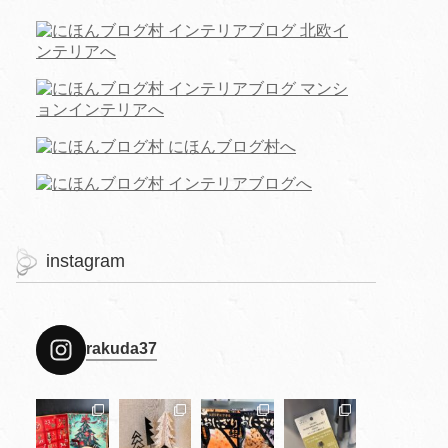
instagram
rakuda37