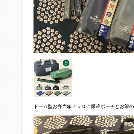
ドーム型お弁当箱７５０に保冷ポーチとお箸の3点