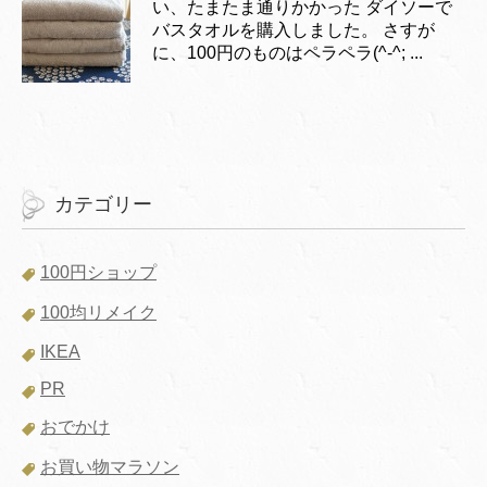
い、たまたま通りかかった ダイソーで
バスタオルを購入しました。 さすが
に、100円のものはペラペラ(^-^; ...
カテゴリー
100円ショップ
100均リメイク
IKEA
PR
おでかけ
お買い物マラソン