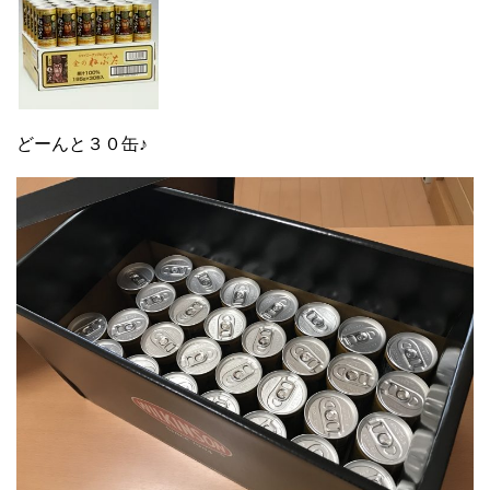
どーんと３０缶♪