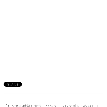
「
リンネル付録リサラーソンステンレスボトルをＧＥＴ