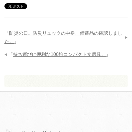
「
防災の日。防災リュックの中身、備蓄品の確認しまし
た。
」
「
持ち運びに便利な100均コンパクト文房具。
」