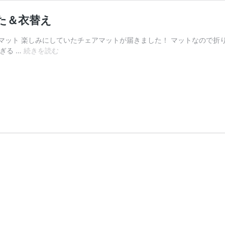
た＆衣替え
ット 楽しみにしていたチェアマットが届きました！ マットなので折り
オ
ぎる …
続きを読む
シ
ャ
レ
す
ぎ
る
チ
ェ
ア
マ
ッ
ト
が
届
き
ま